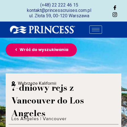
(+48) 22 222 46 15
kontakt@princesscruises.com.pl
ul. Złota 59, 00-120 Warszawa
Wróć do wyszukiwania
Wybrzeże Kalifornii
7-dniowy rejs z
Vancouver do Los
Angeles
Los Angeles
|
Vancouver