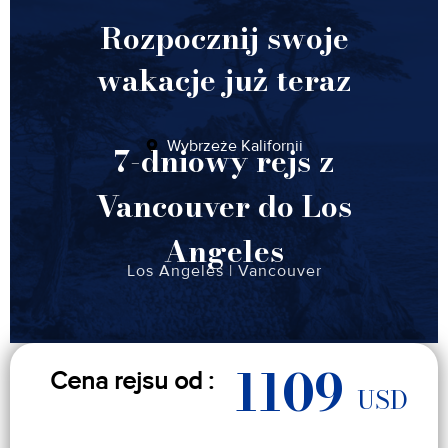
Rozpocznij swoje
wakacje już teraz
Wybrzeże Kalifornii
7-dniowy rejs z
Vancouver do Los
Angeles
Los Angeles
|
Vancouver
1109
Cena rejsu od :
USD