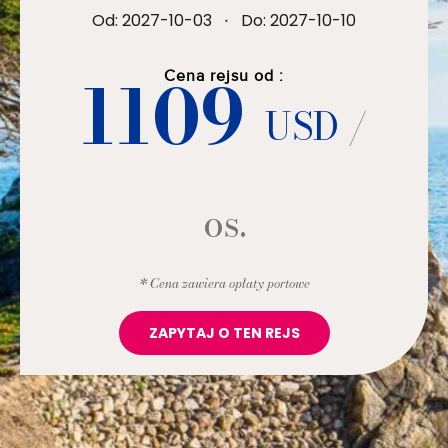
Od: 2027-10-03
·
Do: 2027-10-10
1109
Cena rejsu od :
USD
/
os.
* Cena zawiera opłaty portowe
ZAPYTAJ O TEN REJS