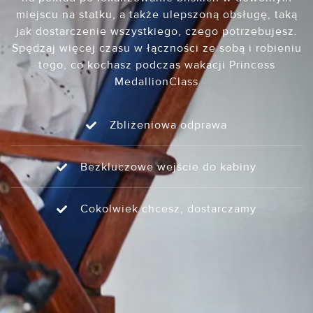
miejscu na statku, a także ulepszoną obsługę, taką
jak dostarczenie wszystkiego, czego potrzebujesz.
Spędzaj więcej czasu w łączności ze sobą i robieniu
tego, co kochasz podczas wakacji Princess
MedallionClass
Zbliżeniowa odprawa
Bezkluczowe wejście do kabiny
Cokolwiek chcesz, dostarczamy