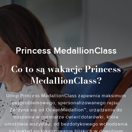
Princess MedallionClass
Co to są wakacje Princess
MedallionClass?
Urlop Princess MedallionClass zapewnia maksimum
bezproblemowego, spersonalizowanego rejsu.
Zaczyna się od OceanMedallion™, urządzenia do
noszenia w rozmiarze ćwierćdolarówki, które
umożliwia wszystko, od bezdotykowego wchodzenia
na pokład po lokalizowanie bliskich w dowolnym