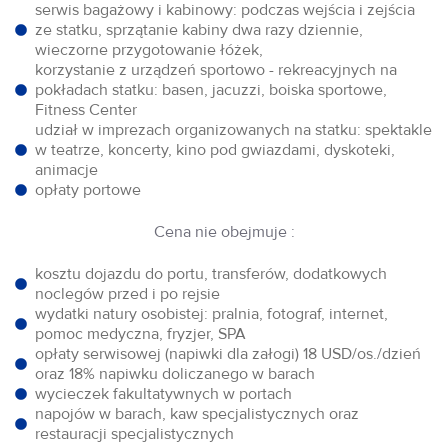
serwis bagażowy i kabinowy: podczas wejścia i zejścia
ze statku, sprzątanie kabiny dwa razy dziennie,
wieczorne przygotowanie łóżek,
korzystanie z urządzeń sportowo - rekreacyjnych na
pokładach statku: basen, jacuzzi, boiska sportowe,
Fitness Center
udział w imprezach organizowanych na statku: spektakle
w teatrze, koncerty, kino pod gwiazdami, dyskoteki,
animacje
opłaty portowe
Cena nie obejmuje :
kosztu dojazdu do portu, transferów, dodatkowych
noclegów przed i po rejsie
wydatki natury osobistej: pralnia, fotograf, internet,
pomoc medyczna, fryzjer, SPA
opłaty serwisowej (napiwki dla załogi) 18 USD/os./dzień
oraz 18% napiwku doliczanego w barach
wycieczek fakultatywnych w portach
napojów w barach, kaw specjalistycznych oraz
restauracji specjalistycznych