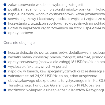
zakwaterowanie w kabinie wybranej kategorii
posiłki: śniadanie, lunch, przekąski między posiłkami, kol
napoje: herbata, woda (z dystrybutorów), kawa przelewowa,
serwis bagażowy i kabinowy: podczas wejścia i zejścia ze 
korzystanie z urządzeń sportowo - rekreacyjnych na pokłada
udział w imprezach organizowanych na statku: spektakle w 
opłaty portowe
Cena nie obejmuje :
kosztu dojazdu do portu, transferów, dodatkowych noclegów
wydatki natury osobistej: pralnia, fotograf, internet, pomoc
opłaty serwisowej (napiwki dla załogi) 18 USD/os./dzień o
wycieczek fakultatywnych w portach
napojów w barach, kaw specjalistycznych oraz restauracji 
wifi/internet: od 24,99 USD/dzień na jedno urządzenie
obowiązkowego ubezpieczenia turystycznego min. KL-30.0
Turystycznego Funduszu Gwarancyjnego 14 PLN/os./rejs
możliwość wykupienia ubezpieczenia Kosztów Rezygnacji w