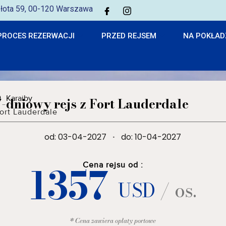
 Złota 59, 00-120 Warszawa
PROCES REZERWACJI
PRZED REJSEM
NA POKŁAD
Karaiby
7-dniowy rejs z Fort Lauderdale
ort Lauderdale
od: 03-04-2027
·
do: 10-04-2027
1357
Cena rejsu od :
USD
/ os.
* Cena zawiera opłaty portowe