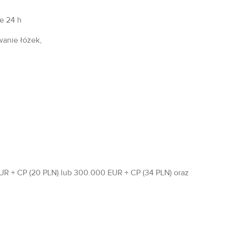
fe 24 h
wanie łóżek,
R + CP (20 PLN) lub 300.000 EUR + CP (34 PLN) oraz