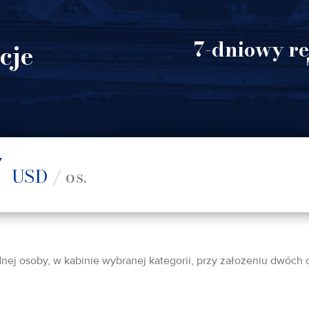
7-dniowy re
cje
7
USD
/ os.
dnej osoby, w kabinie wybranej kategorii, przy założeniu dwóch