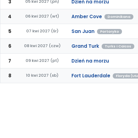
3
05 kwi 2027 (pn)
Dzień na morzu
4
06 kwi 2027 (wt)
Amber Cove
Dominikana
5
07 kwi 2027 (śr)
San Juan
Portoryko
6
08 kwi 2027 (czw)
Grand Turk
Turks i Caicos
7
09 kwi 2027 (pt)
Dzień na morzu
8
10 kwi 2027 (sb)
Fort Lauderdale
Floryda (US