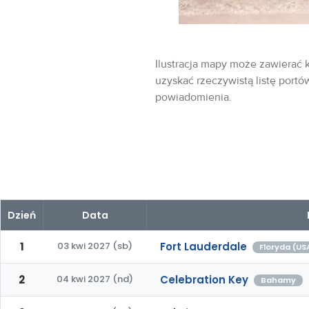
Ilustracja mapy może zawierać k
uzyskać rzeczywistą listę portó
powiadomienia.
Dzień
Data
1
03 kwi 2027 (sb)
Fort Lauderdale
Floryda (US
2
04 kwi 2027 (nd)
Celebration Key
Bahamy