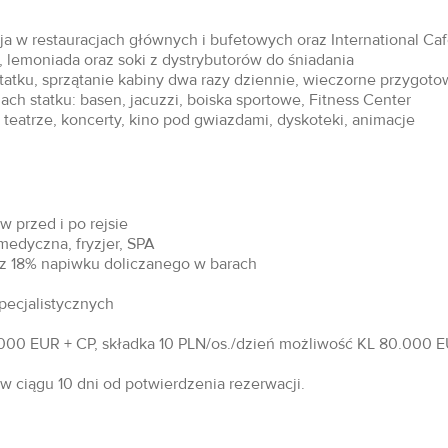
acja w restauracjach głównych i bufetowych oraz International Ca
 lemoniada oraz soki z dystrybutorów do śniadania
statku, sprzątanie kabiny dwa razy dziennie, wieczorne przygoto
ch statku: basen, jacuzzi, boiska sportowe, Fitness Center
teatrze, koncerty, kino pod gwiazdami, dyskoteki, animacje
 przed i po rejsie
 medyczna, fryzjer, SPA
raz 18% napiwku doliczanego w barach
specjalistycznych
00 EUR + CP, składka 10 PLN/os./dzień możliwość KL 80.000 EU
 ciągu 10 dni od potwierdzenia rezerwacji.