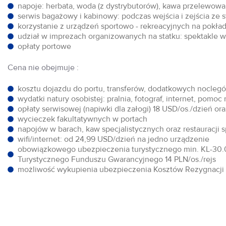
napoje: herbata, woda (z dystrybutorów), kawa przelewowa,
serwis bagażowy i kabinowy: podczas wejścia i zejścia ze 
korzystanie z urządzeń sportowo - rekreacyjnych na pokłada
udział w imprezach organizowanych na statku: spektakle w 
opłaty portowe
Cena nie obejmuje :
kosztu dojazdu do portu, transferów, dodatkowych noclegów
wydatki natury osobistej: pralnia, fotograf, internet, pomoc
opłaty serwisowej (napiwki dla załogi) 18 USD/os./dzień o
wycieczek fakultatywnych w portach
napojów w barach, kaw specjalistycznych oraz restauracji 
wifi/internet: od 24,99 USD/dzień na jedno urządzenie
obowiązkowego ubezpieczenia turystycznego min. KL-30.0
Turystycznego Funduszu Gwarancyjnego 14 PLN/os./rejs
możliwość wykupienia ubezpieczenia Kosztów Rezygnacji w