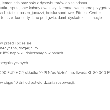
 lemoniada oraz soki z dystrybutorów do śniadania
statku, sprzątanie kabiny dwa razy dziennie, wieczorne przygoto
ch statku: basen, jacuzzi, boiska sportowe, Fitness Center
teatrze, koncerty, kino pod gwiazdami, dyskoteki, animacje
 przed i po rejsie
 medyczna, fryzjer, SPA
raz 18% napiwku doliczanego w barach
specjalistycznych
00 EUR + CP, składka 10 PLN/os./dzień możliwość KL 80.000 EU
 ciągu 10 dni od potwierdzenia rezerwacji.