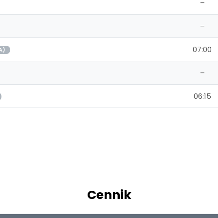
–
–
07:00
A)
–
06:15
Cennik