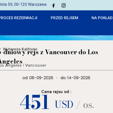
 Złota 59, 00-120 Warszawa
PROCES REZERWACJI
PRZED REJSEM
NA POKŁAD
Wybrzeże Kalifornii
6-dniowy rejs z Vancouver do Los
Angeles
os Angeles
|
Vancouver
od: 08-09-2026
·
do: 14-09-2026
451
Cena rejsu od :
USD
/ os.