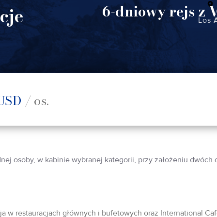
6-dniowy rejs z 
cje
Los 
USD
/ os.
dnej osoby, w kabinie wybranej kategorii, przy założeniu dwóch
acja w restauracjach głównych i bufetowych oraz International Ca