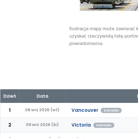
Ilustracja mapy może zawierać k
uzyskać rzeczywistą listę portó
powiadomienia.
Dzień
Data
1
08 wrz 2026 (wt)
Vancouver
Kanada
2
09 wrz 2026 (śr)
Victoria
Kanada