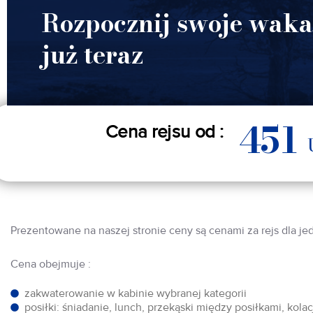
Rozpocznij swoje waka
już teraz
451
Cena rejsu od :
Prezentowane na naszej stronie ceny są cenami za rejs dla je
Cena obejmuje :
zakwaterowanie w kabinie wybranej kategorii
posiłki: śniadanie, lunch, przekąski między posiłkami, kol