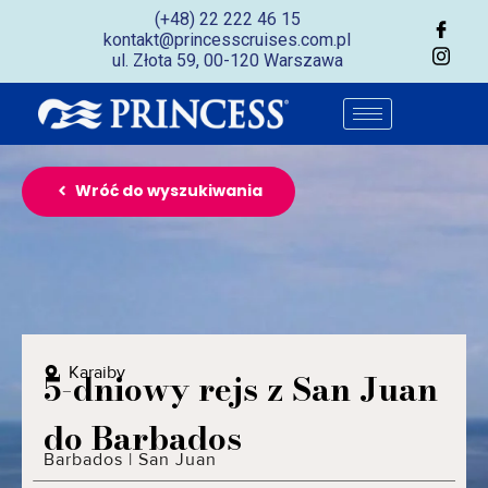
(+48) 22 222 46 15
kontakt@princesscruises.com.pl
ul. Złota 59, 00-120 Warszawa
Wróć do wyszukiwania
Karaiby
5-dniowy rejs z San Juan
do Barbados
Barbados
|
San Juan