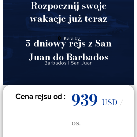
Rozpocznij swoje
wakacje już teraz
Karaiby
5-dniowy rejs z San
Juan do Barbados
Barbados
|
San Juan
939
Cena rejsu od :
USD
/
os.