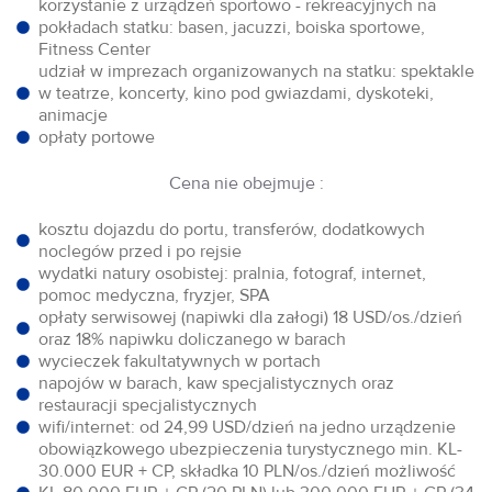
korzystanie z urządzeń sportowo - rekreacyjnych na
pokładach statku: basen, jacuzzi, boiska sportowe,
Fitness Center
udział w imprezach organizowanych na statku: spektakle
w teatrze, koncerty, kino pod gwiazdami, dyskoteki,
animacje
opłaty portowe
Cena nie obejmuje :
kosztu dojazdu do portu, transferów, dodatkowych
noclegów przed i po rejsie
wydatki natury osobistej: pralnia, fotograf, internet,
pomoc medyczna, fryzjer, SPA
opłaty serwisowej (napiwki dla załogi) 18 USD/os./dzień
oraz 18% napiwku doliczanego w barach
wycieczek fakultatywnych w portach
napojów w barach, kaw specjalistycznych oraz
restauracji specjalistycznych
wifi/internet: od 24,99 USD/dzień na jedno urządzenie
obowiązkowego ubezpieczenia turystycznego min. KL-
30.000 EUR + CP, składka 10 PLN/os./dzień możliwość