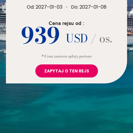
Od: 2027-01-03
·
Do: 2027-01-08
939
Cena rejsu od :
USD
/ os.
* Cena zawiera opłaty portowe
ZAPYTAJ O TEN REJS