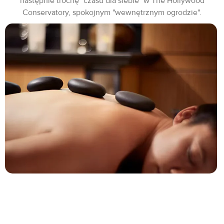
następnie trochę "czasu dla siebie" w The Hollywood
Conservatory, spokojnym "wewnętrznym ogrodzie".