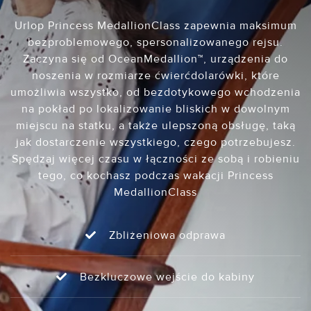
Urlop Princess MedallionClass zapewnia maksimum
bezproblemowego, spersonalizowanego rejsu.
Zaczyna się od OceanMedallion™, urządzenia do
noszenia w rozmiarze ćwierćdolarówki, które
umożliwia wszystko, od bezdotykowego wchodzenia
na pokład po lokalizowanie bliskich w dowolnym
miejscu na statku, a także ulepszoną obsługę, taką
jak dostarczenie wszystkiego, czego potrzebujesz.
Spędzaj więcej czasu w łączności ze sobą i robieniu
tego, co kochasz podczas wakacji Princess
MedallionClass
Zbliżeniowa odprawa
Bezkluczowe wejście do kabiny