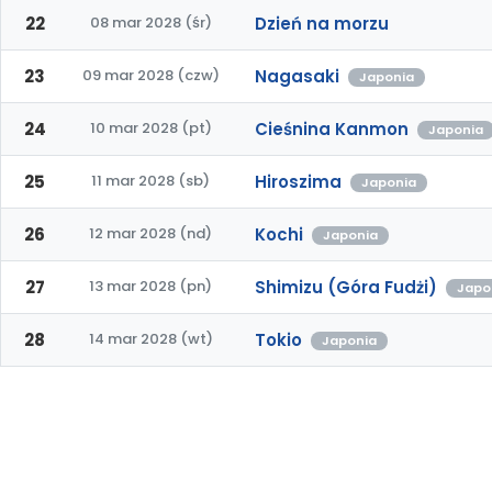
22
08 mar 2028 (śr)
Dzień na morzu
23
09 mar 2028 (czw)
Nagasaki
Japonia
24
10 mar 2028 (pt)
Cieśnina Kanmon
Japonia
25
11 mar 2028 (sb)
Hiroszima
Japonia
26
12 mar 2028 (nd)
Kochi
Japonia
27
13 mar 2028 (pn)
Shimizu (Góra Fudżi)
Japo
28
14 mar 2028 (wt)
Tokio
Japonia