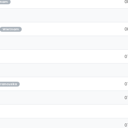
0
tnam
0
Wietnam
0
0
 Francuska
0
0