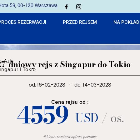
 Złota 59, 00-120 Warszawa
PROCES REZERWACJI
PRZED REJSEM
NA POKŁAD
Azja
27-dniowy rejs z Singapur do Tokio
ingapur
|
Tokio
od: 16-02-2028
·
do: 14-03-2028
4559
Cena rejsu od :
USD
/ os.
* Cena zawiera opłaty portowe