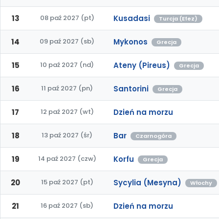
13
08 paź 2027 (pt)
Kusadasi
Turcja (Efez)
14
09 paź 2027 (sb)
Mykonos
Grecja
15
10 paź 2027 (nd)
Ateny (Pireus)
Grecja
16
11 paź 2027 (pn)
Santorini
Grecja
17
12 paź 2027 (wt)
Dzień na morzu
18
13 paź 2027 (śr)
Bar
Czarnogóra
19
14 paź 2027 (czw)
Korfu
Grecja
20
15 paź 2027 (pt)
Sycylia (Mesyna)
Włochy
21
16 paź 2027 (sb)
Dzień na morzu