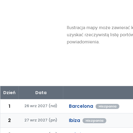
Ilustracja mapy może zawierać k
uzyskać rzeczywistą listę portó
powiadomienia.
Dzień
Data
1
26 wrz 2027 (nd)
Barcelona
Hiszpania
2
27 wrz 2027 (pn)
Ibiza
Hiszpania