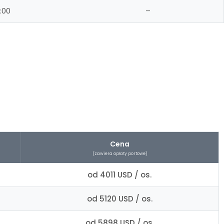
:00
–
Cena
(zawiera opłaty portowe)
od 4011 USD / os.
od 5120 USD / os.
od 5898 USD / os.