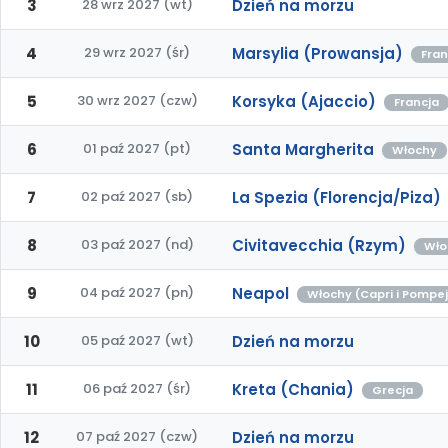
3
28 wrz 2027 (wt)
Dzień na morzu
4
29 wrz 2027 (śr)
Marsylia (Prowansja)
Fran
5
30 wrz 2027 (czw)
Korsyka (Ajaccio)
Francja
6
01 paź 2027 (pt)
Santa Margherita
Włochy
7
02 paź 2027 (sb)
La Spezia (Florencja/Piza)
8
03 paź 2027 (nd)
Civitavecchia (Rzym)
Wło
9
04 paź 2027 (pn)
Neapol
Włochy (Capri i Pompe
10
05 paź 2027 (wt)
Dzień na morzu
11
06 paź 2027 (śr)
Kreta (Chania)
Grecja
12
07 paź 2027 (czw)
Dzień na morzu