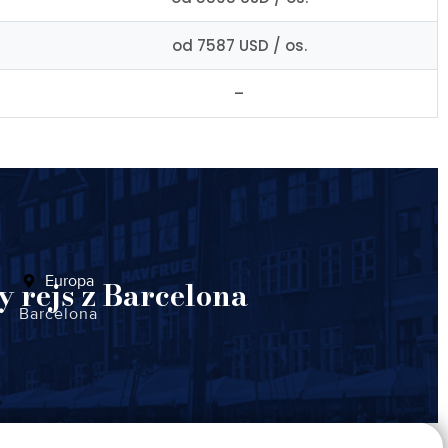
od 7587 USD / os.
–
Europa
 rejs z Barcelona
Barcelona