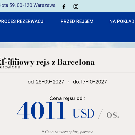
 Złota 59, 00-120 Warszawa
PROCES REZERWACJI
PRZED REJSEM
NA POKŁAD
Europa
21-dniowy rejs z Barcelona
arcelona
od: 26-09-2027
·
do: 17-10-2027
4011
Cena rejsu od :
USD
/ os.
* Cena zawiera opłaty portowe