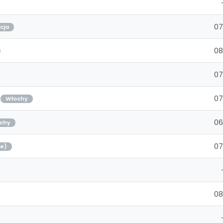
07
cja
08
07
07
Włochy
06
chy
07
je)
08