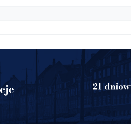
21-dniowy
cje