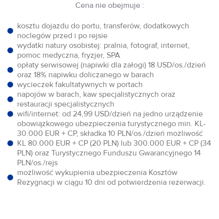
Cena nie obejmuje :
kosztu dojazdu do portu, transferów, dodatkowych
noclegów przed i po rejsie
wydatki natury osobistej: pralnia, fotograf, internet,
pomoc medyczna, fryzjer, SPA
opłaty serwisowej (napiwki dla załogi) 18 USD/os./dzień
oraz 18% napiwku doliczanego w barach
wycieczek fakultatywnych w portach
napojów w barach, kaw specjalistycznych oraz
restauracji specjalistycznych
wifi/internet: od 24,99 USD/dzień na jedno urządzenie
obowiązkowego ubezpieczenia turystycznego min. KL-
30.000 EUR + CP, składka 10 PLN/os./dzień możliwość
KL 80.000 EUR + CP (20 PLN) lub 300.000 EUR + CP (34
PLN) oraz Turystycznego Funduszu Gwarancyjnego 14
PLN/os./rejs
możliwość wykupienia ubezpieczenia Kosztów
Rezygnacji w ciągu 10 dni od potwierdzenia rezerwacji.