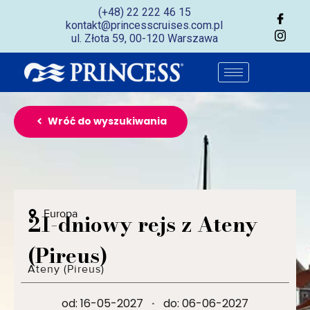
(+48) 22 222 46 15
kontakt@princesscruises.com.pl
ul. Złota 59, 00-120 Warszawa
Wróć do wyszukiwania
Europa
21-dniowy rejs z Ateny
(Pireus)
Ateny (Pireus)
od: 16-05-2027
·
do: 06-06-2027