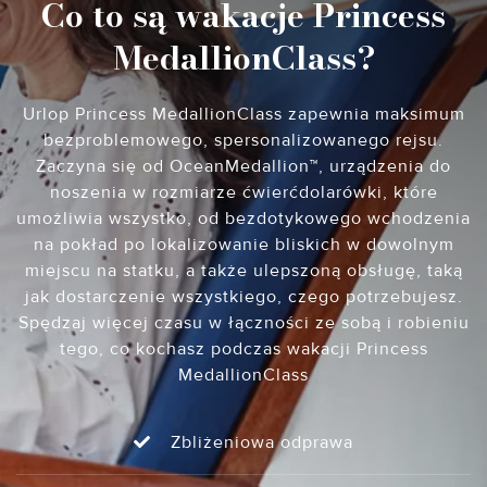
Co to są wakacje Princess
MedallionClass?
Urlop Princess MedallionClass zapewnia maksimum
bezproblemowego, spersonalizowanego rejsu.
Zaczyna się od OceanMedallion™, urządzenia do
noszenia w rozmiarze ćwierćdolarówki, które
umożliwia wszystko, od bezdotykowego wchodzenia
na pokład po lokalizowanie bliskich w dowolnym
miejscu na statku, a także ulepszoną obsługę, taką
jak dostarczenie wszystkiego, czego potrzebujesz.
Spędzaj więcej czasu w łączności ze sobą i robieniu
tego, co kochasz podczas wakacji Princess
MedallionClass
Zbliżeniowa odprawa