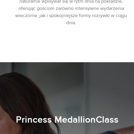
naturalnie wpisywał się w rytm dnia na pokładzie,
oferując gościom zarówno intensywne wydarzenia
wieczorne, jak i spokojniejsze formy rozrywki w ciągu
dnia.
Princess MedallionClass