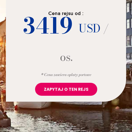
3419
Cena rejsu od :
USD
/
os.
* Cena zawiera opłaty portowe
ZAPYTAJ O TEN REJS