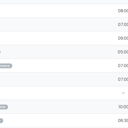
08:0
07:0
09:0
05:0
07:0
niowa
07:0
–
10:0
nia
06:3
a