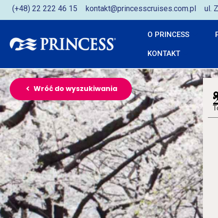
(+48) 22 222 46 15
kontakt@princesscruises.com.pl
ul.
O PRINCESS
KONTAKT
Wróć do wyszukiwania
T