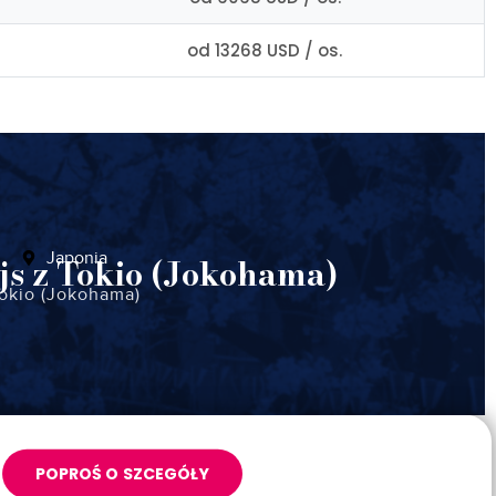
od 13268 USD / os.
Japonia
js z Tokio (Jokohama)
okio (Jokohama)
POPROŚ O SZCEGÓŁY