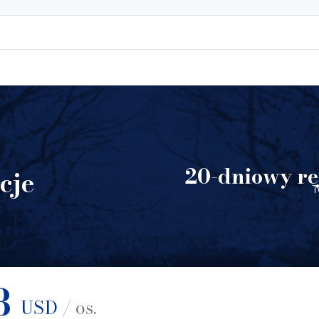
20-dniowy re
cje
T
8
USD
/ os.