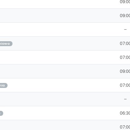
09:0
09:0
–
07:0
niowa
07:0
09:0
07:0
nia
–
06:3
a
07:0