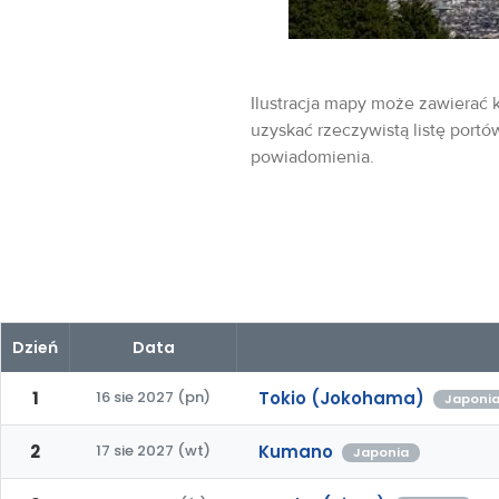
Ilustracja mapy może zawierać k
uzyskać rzeczywistą listę portó
powiadomienia.
Dzień
Data
1
16 sie 2027 (pn)
Tokio (Jokohama)
Japoni
2
17 sie 2027 (wt)
Kumano
Japonia