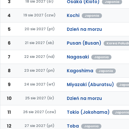
3
18 sie 2027 (śr)
Osaka (Kioto)
Japonia
4
19 sie 2027 (czw)
Kochi
Japonia
5
20 sie 2027 (pt)
Dzień na morzu
6
21 sie 2027 (sb)
Pusan (Busan)
Korea Połud
7
22 sie 2027 (nd)
Nagasaki
Japonia
8
23 sie 2027 (pn)
Kagoshima
Japonia
9
24 sie 2027 (wt)
Miyazaki (Aburatsu)
Japo
10
25 sie 2027 (śr)
Dzień na morzu
11
26 sie 2027 (czw)
Tokio (Jokohama)
Japoni
12
27 sie 2027 (pt)
Toba
Japonia