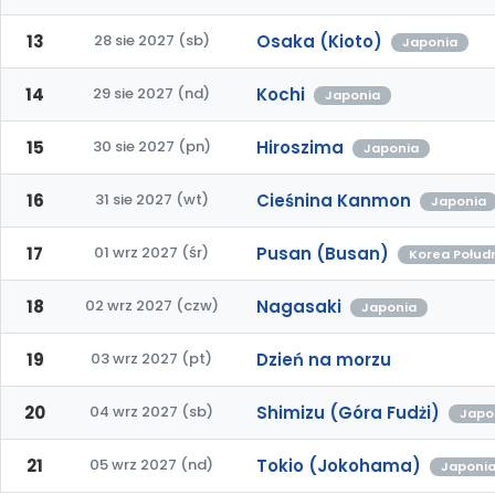
13
28 sie 2027 (sb)
Osaka (Kioto)
Japonia
14
29 sie 2027 (nd)
Kochi
Japonia
15
30 sie 2027 (pn)
Hiroszima
Japonia
16
31 sie 2027 (wt)
Cieśnina Kanmon
Japonia
17
01 wrz 2027 (śr)
Pusan (Busan)
Korea Połud
18
02 wrz 2027 (czw)
Nagasaki
Japonia
19
03 wrz 2027 (pt)
Dzień na morzu
20
04 wrz 2027 (sb)
Shimizu (Góra Fudżi)
Japo
21
05 wrz 2027 (nd)
Tokio (Jokohama)
Japoni