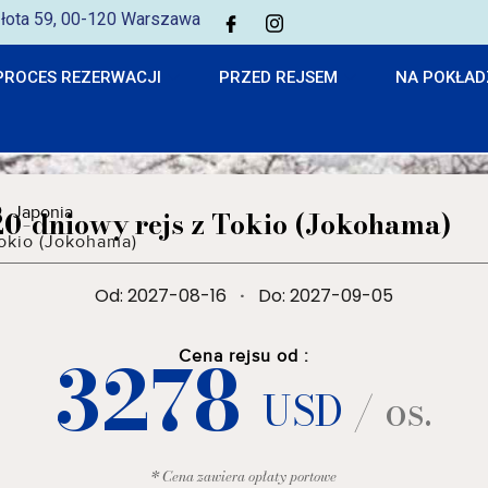
 Złota 59, 00-120 Warszawa
PROCES REZERWACJI
PRZED REJSEM
NA POKŁAD
Japonia
20-dniowy rejs z Tokio (Jokohama)
okio (Jokohama)
Od: 2027-08-16
·
Do: 2027-09-05
3278
Cena rejsu od :
USD
/ os.
* Cena zawiera opłaty portowe