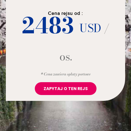
2483
Cena rejsu od :
USD
/
os.
* Cena zawiera opłaty portowe
ZAPYTAJ O TEN REJS