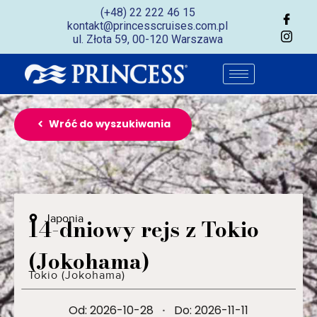
(+48) 22 222 46 15
kontakt@princesscruises.com.pl
ul. Złota 59, 00-120 Warszawa
Wróć do wyszukiwania
Japonia
14-dniowy rejs z Tokio
(Jokohama)
Tokio (Jokohama)
Od: 2026-10-28
·
Do: 2026-11-11