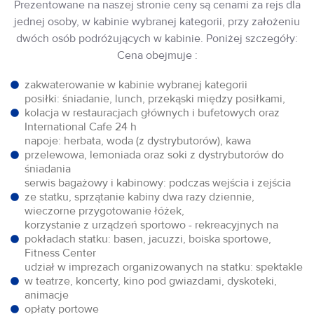
Prezentowane na naszej stronie ceny są cenami za rejs dla
jednej osoby, w kabinie wybranej kategorii, przy założeniu
dwóch osób podróżujących w kabinie. Poniżej szczegóły:
Cena obejmuje :
zakwaterowanie w kabinie wybranej kategorii
posiłki: śniadanie, lunch, przekąski między posiłkami,
kolacja w restauracjach głównych i bufetowych oraz
International Cafe 24 h
napoje: herbata, woda (z dystrybutorów), kawa
przelewowa, lemoniada oraz soki z dystrybutorów do
śniadania
serwis bagażowy i kabinowy: podczas wejścia i zejścia
ze statku, sprzątanie kabiny dwa razy dziennie,
wieczorne przygotowanie łóżek,
korzystanie z urządzeń sportowo - rekreacyjnych na
pokładach statku: basen, jacuzzi, boiska sportowe,
Fitness Center
udział w imprezach organizowanych na statku: spektakle
w teatrze, koncerty, kino pod gwiazdami, dyskoteki,
animacje
opłaty portowe