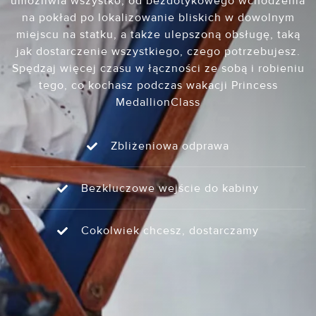
umożliwia wszystko, od bezdotykowego wchodzenia
na pokład po lokalizowanie bliskich w dowolnym
miejscu na statku, a także ulepszoną obsługę, taką
jak dostarczenie wszystkiego, czego potrzebujesz.
Spędzaj więcej czasu w łączności ze sobą i robieniu
tego, co kochasz podczas wakacji Princess
MedallionClass
Zbliżeniowa odprawa
Bezkluczowe wejście do kabiny
Cokolwiek chcesz, dostarczamy