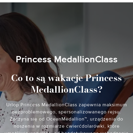
Princess MedallionClass
Co to są wakacje Princess
MedallionClass?
Urlop Princess MedallionClass zapewnia maksimum
bezproblemowego, spersonalizowanego rejsu.
Zaczyna się od OceanMedallion™, urządzenia do
noszenia w rozmiarze ćwierćdolarówki, które