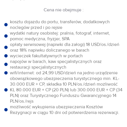
Cena nie obejmuje :
kosztu dojazdu do portu, transferów, dodatkowych
noclegów przed i po rejsie
wydatki natury osobistej: pralnia, fotograf, internet,
pomoc medyczna, fryzjer, SPA
opłaty serwisowej (napiwki dla załogi) 18 USD/os./dzień
oraz 18% napiwku doliczanego w barach
wycieczek fakultatywnych w portach
napojów w barach, kaw specjalistycznych oraz
restauracji specjalistycznych
wifi/internet: od 24,99 USD/dzień na jedno urządzenie
obowiązkowego ubezpieczenia turystycznego min. KL-
30.000 EUR + CP, składka 10 PLN/os./dzień możliwość
KL 80.000 EUR + CP (20 PLN) lub 300.000 EUR + CP (34
PLN) oraz Turystycznego Funduszu Gwarancyjnego 14
PLN/os./rejs
możliwość wykupienia ubezpieczenia Kosztów
Rezygnacji w ciągu 10 dni od potwierdzenia rezerwacji.