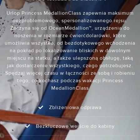
Urlop Princess MedallionClass zapewnia maksimum
bezproblemowego, spersonalizowanego rejsu.
Zaczyna się od OceanMedallion™, urządzenia do
noszenia w rozmiarze ćwierćdolarówki, które
umożliwia wszystko, od bezdotykowego wchodzenia
na pokład po lokalizowanie bliskich w dowolnym
miejscu na statku, a także ulepszoną obsługę, taką
jak dostarczenie wszystkiego, czego potrzebujesz.
Spędzaj więcej czasu w łączności ze sobą i robieniu
tego, co kochasz podczas wakacji Princess
MedallionClass
Zbliżeniowa odprawa
Bezkluczowe wejście do kabiny