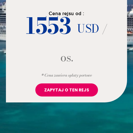
1553
Cena rejsu od :
USD
/
os.
* Cena zawiera opłaty portowe
ZAPYTAJ O TEN REJS