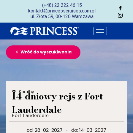
(+48) 22 222 46 15
kontakt@princesscruises.com.pl
ul. Złota 59, 00-120 Warszawa
Wróć do wyszukiwania
Karaiby
14-dniowy rejs z Fort
Lauderdale
Fort Lauderdale
od: 28-02-2027
·
do: 14-03-2027