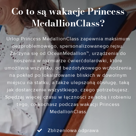
Co to są wakacje Princess
MedallionClass?
Urlop Princess MedallionClass zapewnia maksimum
bezproblemowego, spersonalizowanego rejsu.
Zaczyna się od OceanMedallion™, urządzenia do
noszenia w rozmiarze ćwierćdolarówki, które
umożliwia wszystko, od bezdotykowego wchodzenia
na pokład po lokalizowanie bliskich w dowolnym
miejscu na statku, a także ulepszoną obsługę, taką
jak dostarczenie wszystkiego, czego potrzebujesz.
Spędzaj więcej czasu w łączności ze sobą i robieniu
tego, co kochasz podczas wakacji Princess
MedallionClass
Zbliżeniowa odprawa