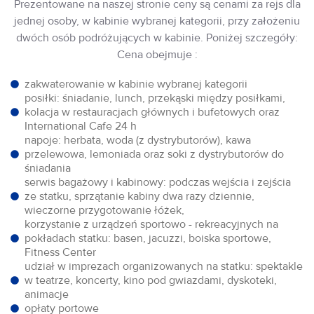
Prezentowane na naszej stronie ceny są cenami za rejs dla
jednej osoby, w kabinie wybranej kategorii, przy założeniu
dwóch osób podróżujących w kabinie. Poniżej szczegóły:
Cena obejmuje :
zakwaterowanie w kabinie wybranej kategorii
posiłki: śniadanie, lunch, przekąski między posiłkami,
kolacja w restauracjach głównych i bufetowych oraz
International Cafe 24 h
napoje: herbata, woda (z dystrybutorów), kawa
przelewowa, lemoniada oraz soki z dystrybutorów do
śniadania
serwis bagażowy i kabinowy: podczas wejścia i zejścia
ze statku, sprzątanie kabiny dwa razy dziennie,
wieczorne przygotowanie łóżek,
korzystanie z urządzeń sportowo - rekreacyjnych na
pokładach statku: basen, jacuzzi, boiska sportowe,
Fitness Center
udział w imprezach organizowanych na statku: spektakle
w teatrze, koncerty, kino pod gwiazdami, dyskoteki,
animacje
opłaty portowe