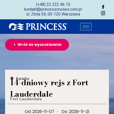
(+48) 22 222 46 15
kontakt@princesscruises.com.pl
ul. Złota 59, 00-120 Warszawa
Wróć do wyszukiwania
Karaiby
14-dniowy rejs z Fort
Lauderdale
Fort Lauderdale
Od: 2026-11-07
·
Do: 2026-11-21