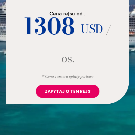
1308
Cena rejsu od :
USD
/
os.
* Cena zawiera opłaty portowe
ZAPYTAJ O TEN REJS