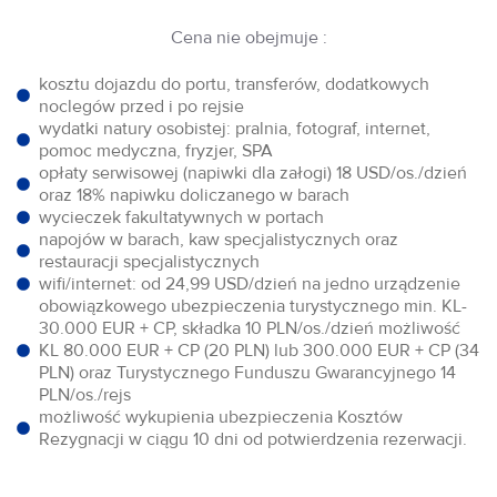
Cena nie obejmuje :
kosztu dojazdu do portu, transferów, dodatkowych
noclegów przed i po rejsie
wydatki natury osobistej: pralnia, fotograf, internet,
pomoc medyczna, fryzjer, SPA
opłaty serwisowej (napiwki dla załogi) 18 USD/os./dzień
oraz 18% napiwku doliczanego w barach
wycieczek fakultatywnych w portach
napojów w barach, kaw specjalistycznych oraz
restauracji specjalistycznych
wifi/internet: od 24,99 USD/dzień na jedno urządzenie
obowiązkowego ubezpieczenia turystycznego min. KL-
30.000 EUR + CP, składka 10 PLN/os./dzień możliwość
KL 80.000 EUR + CP (20 PLN) lub 300.000 EUR + CP (34
PLN) oraz Turystycznego Funduszu Gwarancyjnego 14
PLN/os./rejs
możliwość wykupienia ubezpieczenia Kosztów
Rezygnacji w ciągu 10 dni od potwierdzenia rezerwacji.