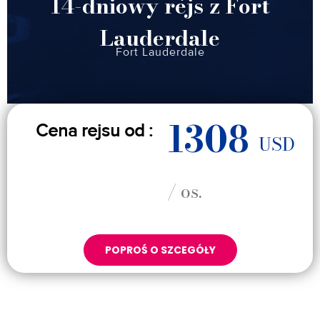
14-dniowy rejs z Fort
Lauderdale
Fort Lauderdale
1308
Cena rejsu od :
USD
/ os.
POPROŚ O SZCEGÓŁY