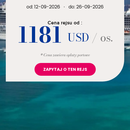
od: 12-09-2026
·
do: 26-09-2026
1181
Cena rejsu od :
USD
/ os.
* Cena zawiera opłaty portowe
ZAPYTAJ O TEN REJS