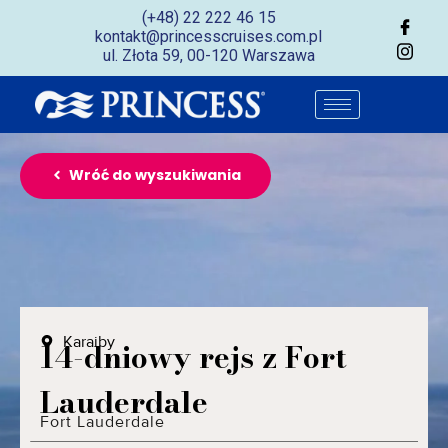
(+48) 22 222 46 15
kontakt@princesscruises.com.pl
ul. Złota 59, 00-120 Warszawa
Wróć do wyszukiwania
Karaiby
14-dniowy rejs z Fort
Lauderdale
Fort Lauderdale