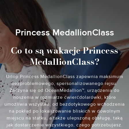
Princess MedallionClass
Co to są wakacje Princess
MedallionClass?
Urlop Princess MedallionClass zapewnia maksimum
bezproblemowego, spersonalizowanego rejsu.
Zaczyna się od OceanMedallion™, urządzenia do
noszenia w rozmiarze ćwierćdolarówki, które
umożliwia wszystko, od bezdotykowego wchodzenia
na pokład po lokalizowanie bliskich w dowolnym
miejscu na statku, a także ulepszoną obsługę, taką
jak dostarczenie wszystkiego, czego potrzebujesz.