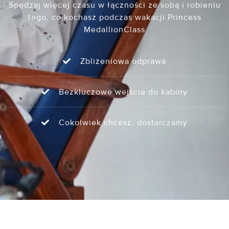
Spędzaj więcej czasu w łączności ze sobą i robieniu
tego, co kochasz podczas wakacji Princess
MedallionClass
Zbliżeniowa odprawa
Bezkluczowe wejście do kabiny
Cokolwiek chcesz, dostarczamy