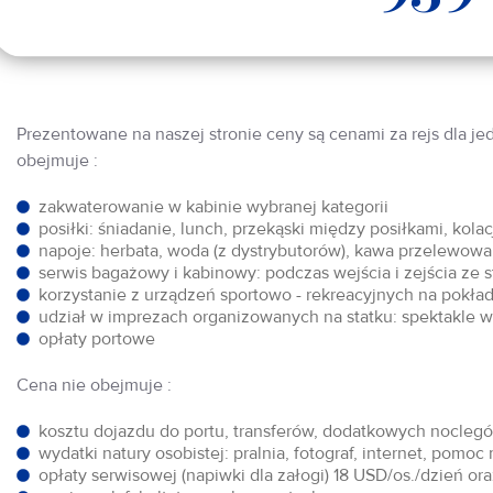
Prezentowane na naszej stronie ceny są cenami za rejs dla je
obejmuje :
zakwaterowanie w kabinie wybranej kategorii
posiłki: śniadanie, lunch, przekąski między posiłkami, kol
napoje: herbata, woda (z dystrybutorów), kawa przelewowa,
serwis bagażowy i kabinowy: podczas wejścia i zejścia ze 
korzystanie z urządzeń sportowo - rekreacyjnych na pokłada
udział w imprezach organizowanych na statku: spektakle w 
opłaty portowe
Cena nie obejmuje :
kosztu dojazdu do portu, transferów, dodatkowych noclegów
wydatki natury osobistej: pralnia, fotograf, internet, pomoc
opłaty serwisowej (napiwki dla załogi) 18 USD/os./dzień o