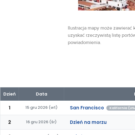
Ilustracja mapy może zawierać k
uzyskać rzeczywistą listę portó
powiadomienia.
Dzień
Data
1
15 gru 2026 (wt)
San Francisco
Kalifornia (US
2
16 gru 2026 (śr)
Dzień na morzu