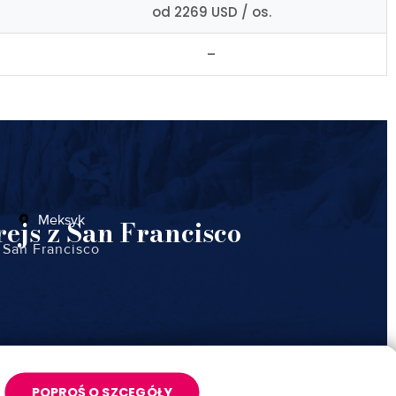
od 2269 USD / os.
–
Meksyk
rejs z San Francisco
San Francisco
POPROŚ O SZCEGÓŁY