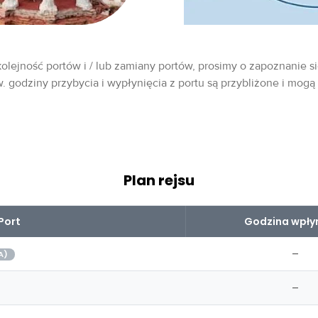
olejność portów i / lub zamiany portów, prosimy o zapoznanie si
w. godziny przybycia i wypłynięcia z portu są przybliżone i mogą
Plan rejsu
Port
Godzina wpły
–
A)
–