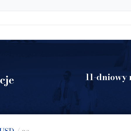
11-dniowy 
cje
USD
/ os.