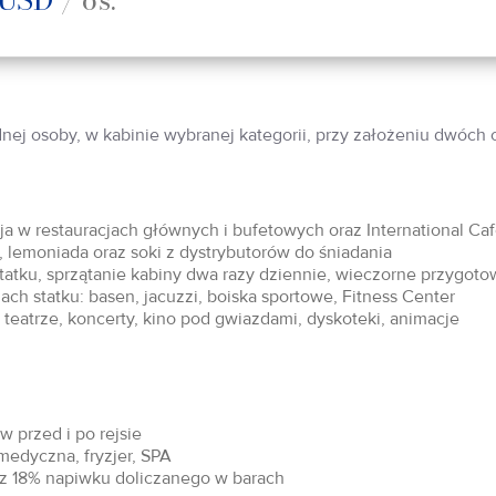
dnej osoby, w kabinie wybranej kategorii, przy założeniu dwóch
acja w restauracjach głównych i bufetowych oraz International Ca
 lemoniada oraz soki z dystrybutorów do śniadania
statku, sprzątanie kabiny dwa razy dziennie, wieczorne przygoto
ch statku: basen, jacuzzi, boiska sportowe, Fitness Center
teatrze, koncerty, kino pod gwiazdami, dyskoteki, animacje
 przed i po rejsie
 medyczna, fryzjer, SPA
raz 18% napiwku doliczanego w barach