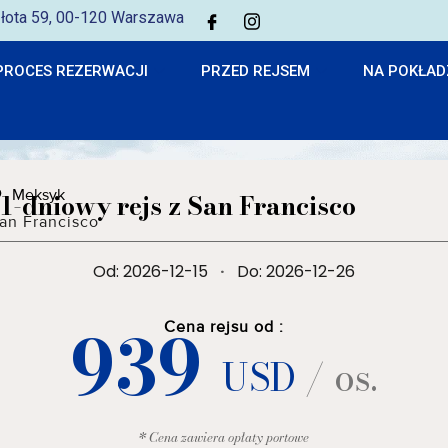
 Złota 59, 00-120 Warszawa
PROCES REZERWACJI
PRZED REJSEM
NA POKŁAD
Meksyk
11-dniowy rejs z San Francisco
an Francisco
Od: 2026-12-15
·
Do: 2026-12-26
939
Cena rejsu od :
USD
/ os.
* Cena zawiera opłaty portowe